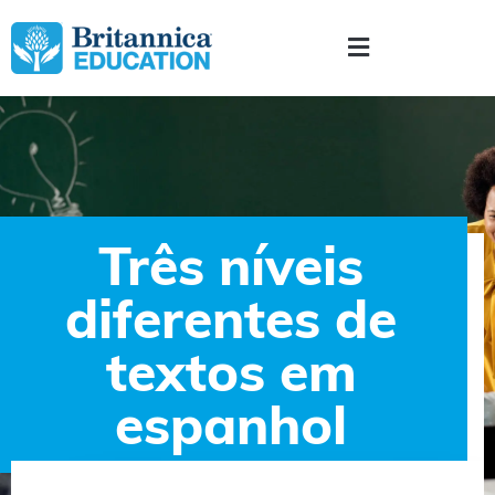
Três níveis
diferentes de
textos em
espanhol